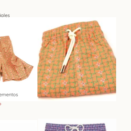
iales
acho
ementos
resarios
o
d