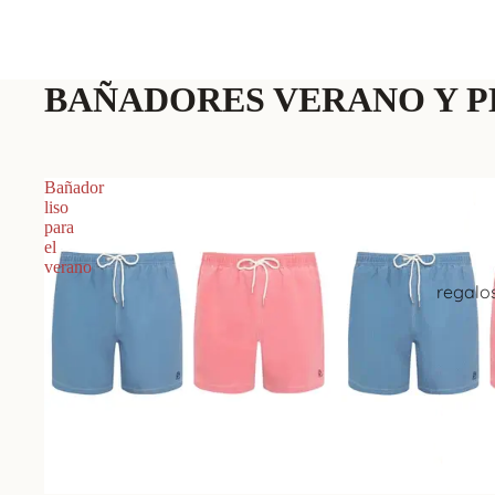
BAÑADORES VERANO Y P
Bañador
liso
para
el
verano
regalo