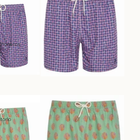
s
 años
ón
riñoneras
s
ros y
ino
 cerveza
 cocina
 música
torio
io