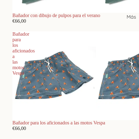
Dormitorio (pijamas,
batines, zapatillas)
Foulard y bufandas
Bañador con dibujo de pulpos para el verano
Más
Pijamas
Moda verano
€66,00
Sacacorchos
Pareos
Bañador
Utensilios cocina
para
Pulseras
los
Sombreros y gorras
aficionados
Decoración
a
Sombreros
las
Altavoces Bluetooth
Ré
motos
Tirantes
decorativos
Vespa
Te
Brújulas decorativas
Viaje
Globos terráqueos
Bolsas de viaje
Mantas de salón
Maletas trolley
Puffs
Neceser
Agotado
Bañador para los aficionados a las motos Vespa
Radios portátiles
Portatrajes y portacam
€66,00
decorativas