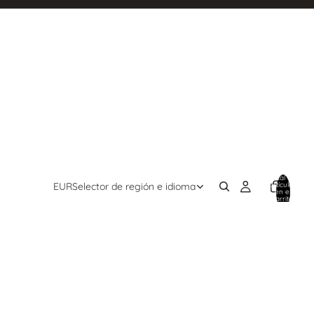
Total de
artículos
EUR
Selector de región e idioma
en el
carrito:
0