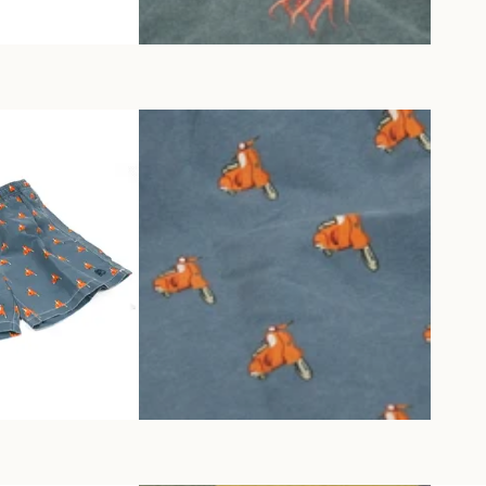
plicas antiguas
léfonos fijos
isas