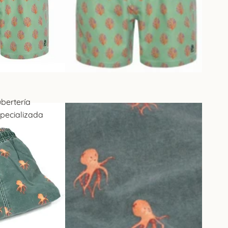
€
€ euros
0€
s
bertería
pecializada
patillas de casa
es
sillo
pañuelos