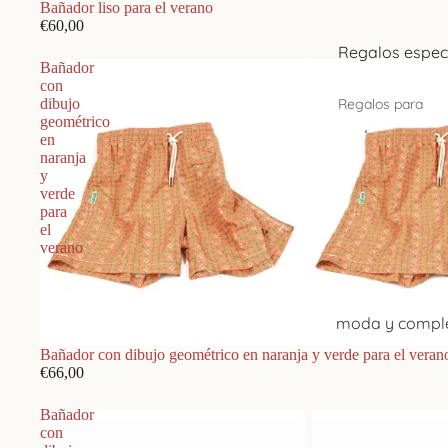
Bañador liso para el verano
€60,00
Regalos espec
Bañador
con
Regalos para
dibujo
geométrico
padres
en
naranja
novio
y
verde
hermanos
para
el
su casa nueva
verano
oficina y desp
el viajero
moda y compl
clientes y emp
Bañador con dibujo geométrico en naranja y verde para el veran
€66,00
Regalos por eda
Bañador
hasta 30 años
con