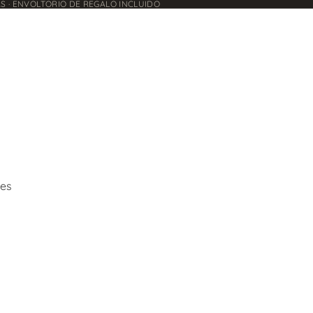
AS · ENVOLTORIO DE REGALO INCLUIDO
es