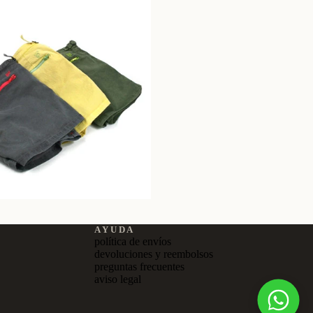
A Y U D A
política de envíos
devoluciones y reembolsos
preguntas frecuentes
aviso legal