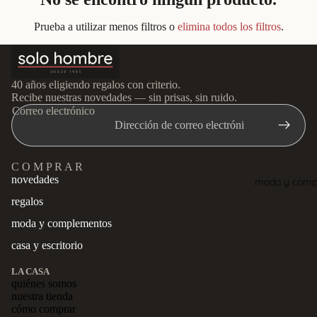
Prueba a utilizar menos filtros o
elimina todos los filtros
.
40 años eligiendo regalos con criterio.
Regalos
Recibe nuestras novedades — sin prisas, sin ruido.
Correo electrónico
especiale
Regalos pa
C O M P R A R
padres
novedades
moda y comp
novio
regalos
hermano
moda y complementos
su casa 
casa y escritorio
oficina y
LA CASA
despach
quiénes somos
Accesorios
nuestra tienda
el viajero
cómo comprar
Política de privacidad
Bandoler