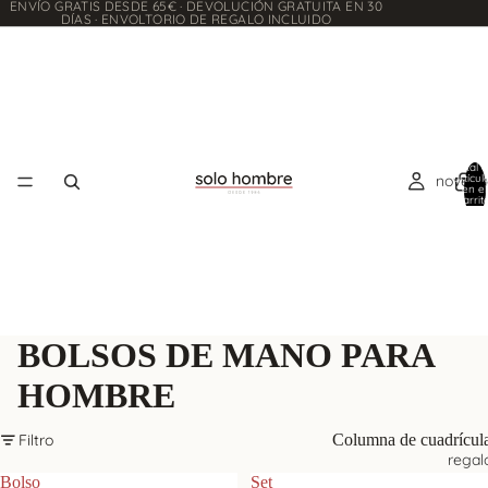
ENVÍO GRATIS DESDE 65€ · DEVOLUCIÓN GRATUITA EN 30
DÍAS · ENVOLTORIO DE REGALO INCLUIDO
Total 
noveda
artícul
en el
carrito
0
BOLSOS DE MANO PARA
HOMBRE
Filtro
Columna de cuadrícul
regal
Bolso
Set