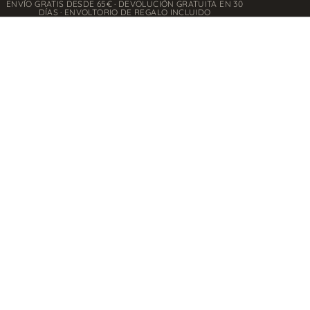
ENVÍO GRATIS DESDE 65€ · DEVOLUCIÓN GRATUITA EN 30
DÍAS · ENVOLTORIO DE REGALO INCLUIDO